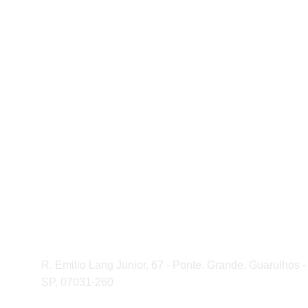
Redes Sociais 
Horário de Funcionamento: Seg a Sex das 8h-18h
Comercial e Suporte técnico
(11) 2442-8718
R. Emilio Lang Junior, 67 - Ponte. Grande, Guarulhos -
SP, 07031-260